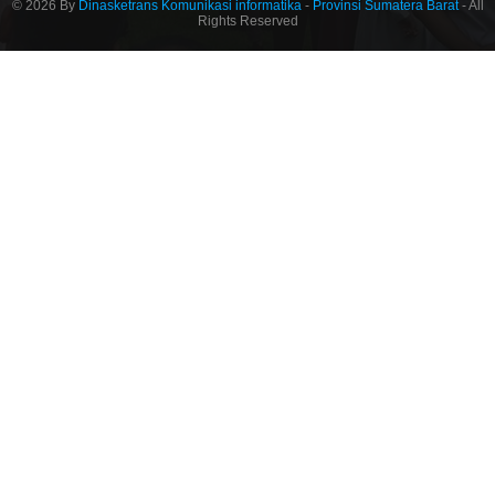
© 2026 By
Dinasketrans Komunikasi informatika
-
Provinsi Sumatera Barat
- All
Rights Reserved