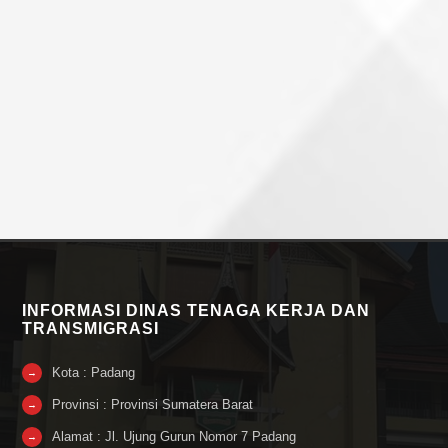
INFORMASI DINAS TENAGA KERJA DAN
TRANSMIGRASI
Kota : Padang
→
Provinsi : Provinsi Sumatera Barat
→
Alamat : Jl. Ujung Gurun Nomor 7 Padang
→