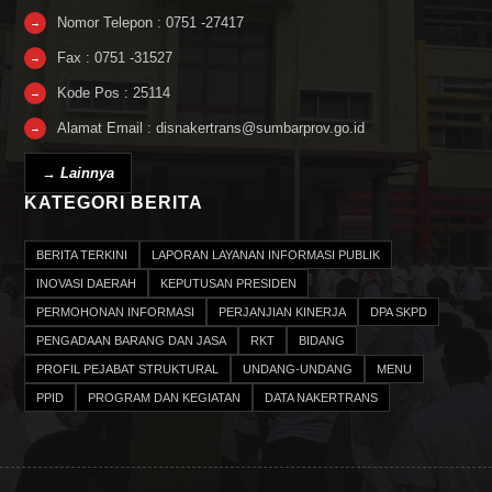
Nomor Telepon : 0751 -27417
→
Fax : 0751 -31527
→
Kode Pos : 25114
→
Alamat Email : disnakertrans@sumbarprov.go.id
→
→ Lainnya
KATEGORI BERITA
BERITA TERKINI
LAPORAN LAYANAN INFORMASI PUBLIK
INOVASI DAERAH
KEPUTUSAN PRESIDEN
PERMOHONAN INFORMASI
PERJANJIAN KINERJA
DPA SKPD
PENGADAAN BARANG DAN JASA
RKT
BIDANG
PROFIL PEJABAT STRUKTURAL
UNDANG-UNDANG
MENU
PPID
PROGRAM DAN KEGIATAN
DATA NAKERTRANS