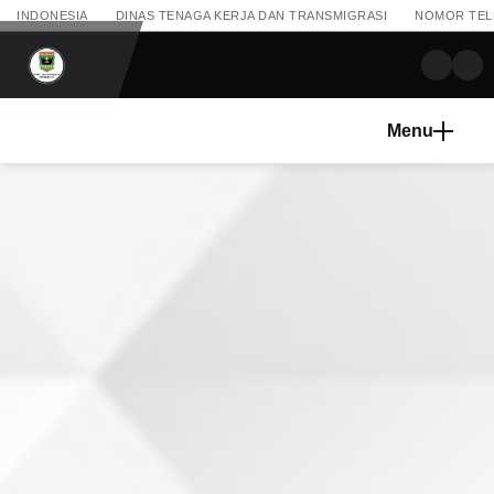
INDONESIA
DINAS TENAGA KERJA DAN TRANSMIGRASI
NOMOR TELEP
Menu