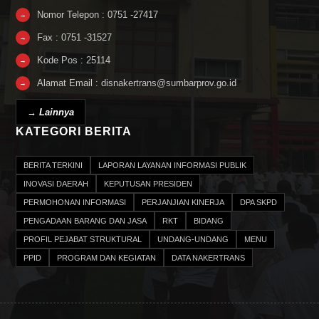
Nomor Telepon : 0751 -27417
→
Fax : 0751 -31527
→
Kode Pos : 25114
→
Alamat Email : disnakertrans@sumbarprov.go.id
→
→ Lainnya
KATEGORI BERITA
BERITA TERKINI
LAPORAN LAYANAN INFORMASI PUBLIK
INOVASI DAERAH
KEPUTUSAN PRESIDEN
PERMOHONAN INFORMASI
PERJANJIAN KINERJA
DPA SKPD
PENGADAAN BARANG DAN JASA
RKT
BIDANG
PROFIL PEJABAT STRUKTURAL
UNDANG-UNDANG
MENU
PPID
PROGRAM DAN KEGIATAN
DATA NAKERTRANS