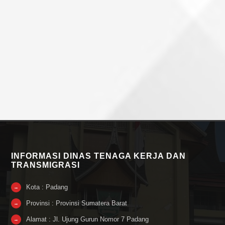
INFORMASI DINAS TENAGA KERJA DAN
TRANSMIGRASI
Kota : Padang
→
Provinsi : Provinsi Sumatera Barat
→
Alamat : Jl. Ujung Gurun Nomor 7 Padang
→