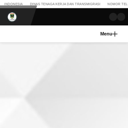
INDONESIA
DINAS TENAGA KERJA DAN TRANSMIGRASI
NOMOR TELEP
Menu