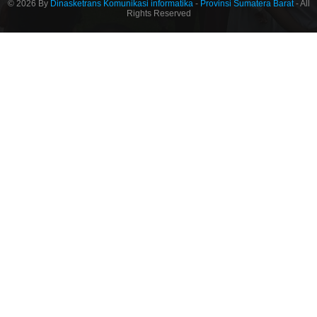
© 2026 By
Dinasketrans Komunikasi informatika
-
Provinsi Sumatera Barat
- All
Rights Reserved