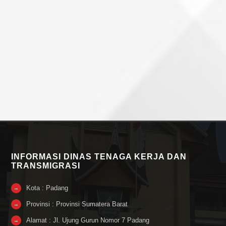
INFORMASI DINAS TENAGA KERJA DAN
TRANSMIGRASI
Kota : Padang
→
Provinsi : Provinsi Sumatera Barat
→
Alamat : Jl. Ujung Gurun Nomor 7 Padang
→