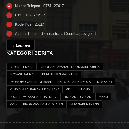
Nomor Telepon : 0751 -27417
→
Fax : 0751 -31527
→
Kode Pos : 25114
→
Alamat Email : disnakertrans@sumbarprov.go.id
→
→ Lainnya
KATEGORI BERITA
BERITA TERKINI
LAPORAN LAYANAN INFORMASI PUBLIK
INOVASI DAERAH
KEPUTUSAN PRESIDEN
PERMOHONAN INFORMASI
PERJANJIAN KINERJA
DPA SKPD
PENGADAAN BARANG DAN JASA
RKT
BIDANG
PROFIL PEJABAT STRUKTURAL
UNDANG-UNDANG
MENU
PPID
PROGRAM DAN KEGIATAN
DATA NAKERTRANS