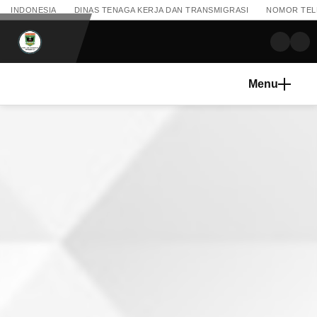
INDONESIA
DINAS TENAGA KERJA DAN TRANSMIGRASI
NOMOR TELEP
Menu