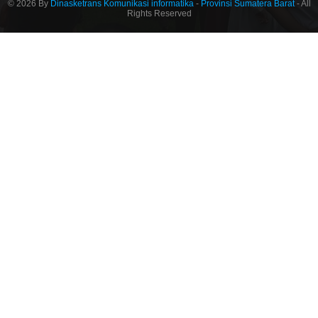
© 2026 By
Dinasketrans Komunikasi informatika
-
Provinsi Sumatera Barat
- All
Rights Reserved