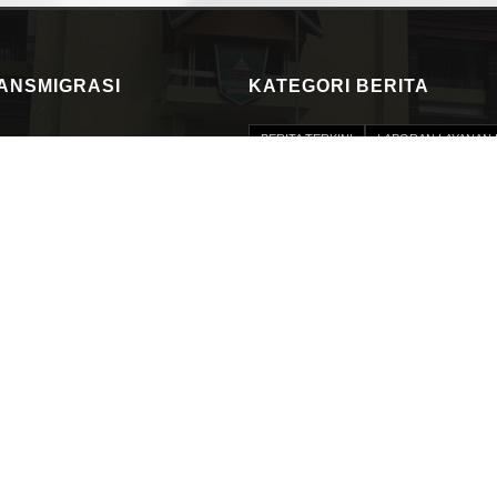
RANSMIGRASI
KATEGORI BERITA
BERITA TERKINI
LAPORAN LAYANAN 
PERMOHONAN INFORMASI
PERJANJ
RKT
BIDANG
PROFIL PEJABAT 
PROGRAM DAN KEGIATAN
DATA NA