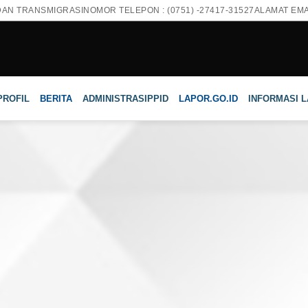
DAN TRANSMIGRASI
NOMOR TELEPON : (0751) -27417-31527
ALAMAT EMAI
PROFIL
BERITA
ADMINISTRASI
PPID
LAPOR.GO.ID
INFORMASI 