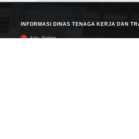
INFORMASI DINAS TENAGA KERJA DAN T
Kota : Padang
→
Provinsi : Provinsi Sumatera Barat
→
Alamat : Jl. Ujung Gurun Nomor 7 Padang
→
Nomor Telepon : 0751 -27417
→
Fax : 0751 -31527
→
Kode Pos : 25114
→
Alamat Email : disnakertrans@sumbarprov.go.id
→
→ Lainnya