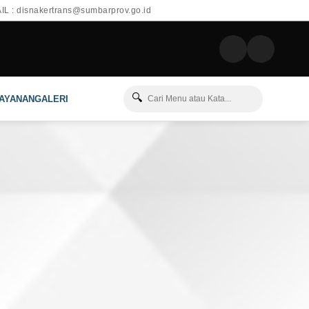
L : disnakertrans@sumbarprov.go.id
🔍
LAYANAN
GALERI