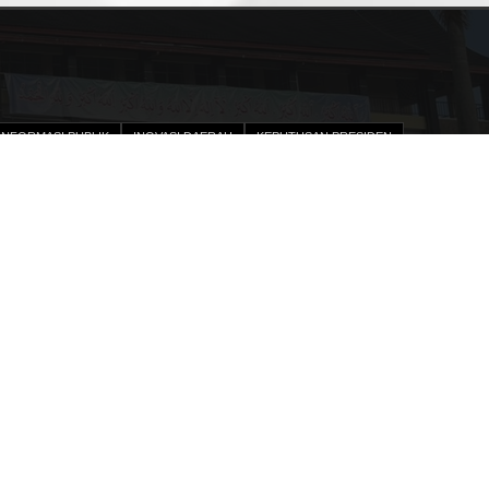
INFORMASI PUBLIK
INOVASI DAERAH
KEPUTUSAN PRESIDEN
IAN KINERJA
DPA SKPD
PENGADAAN BARANG DAN JASA
STRUKTURAL
UNDANG-UNDANG
MENU
PPID
KERTRANS