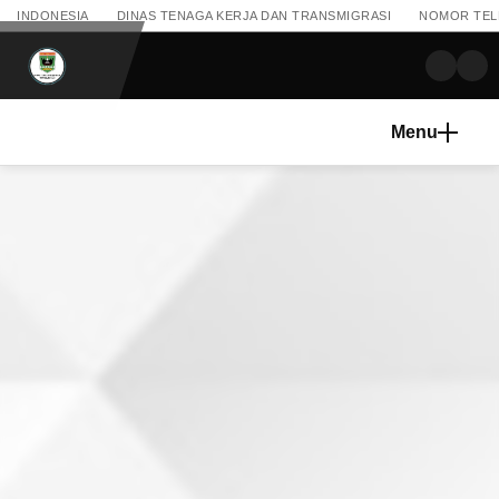
INDONESIA
DINAS TENAGA KERJA DAN TRANSMIGRASI
NOMOR TELEP
Menu