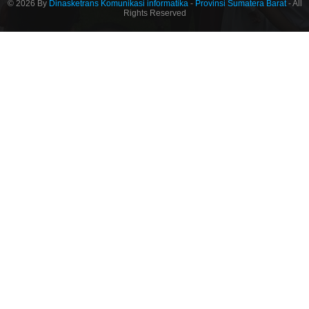
© 2026 By
Dinasketrans Komunikasi informatika
-
Provinsi Sumatera Barat
- All
Rights Reserved