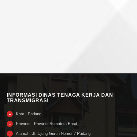
INFORMASI DINAS TENAGA KERJA DAN
TRANSMIGRASI
Kota : Padang
→
Provinsi : Provinsi Sumatera Barat
→
Alamat : Jl. Ujung Gurun Nomor 7 Padang
→