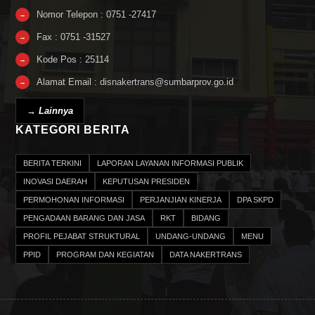
Nomor Telepon : 0751 -27417
→
Fax : 0751 -31527
→
Kode Pos : 25114
→
Alamat Email : disnakertrans@sumbarprov.go.id
→
→ Lainnya
KATEGORI BERITA
BERITA TERKINI
LAPORAN LAYANAN INFORMASI PUBLIK
INOVASI DAERAH
KEPUTUSAN PRESIDEN
PERMOHONAN INFORMASI
PERJANJIAN KINERJA
DPA SKPD
PENGADAAN BARANG DAN JASA
RKT
BIDANG
PROFIL PEJABAT STRUKTURAL
UNDANG-UNDANG
MENU
PPID
PROGRAM DAN KEGIATAN
DATA NAKERTRANS