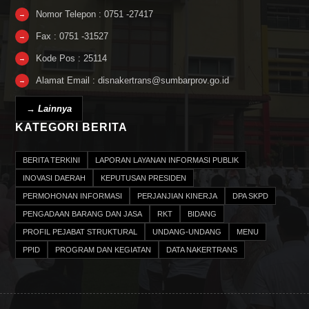
Nomor Telepon : 0751 -27417
→
Fax : 0751 -31527
→
Kode Pos : 25114
→
Alamat Email : disnakertrans@sumbarprov.go.id
→
→ Lainnya
KATEGORI BERITA
BERITA TERKINI
LAPORAN LAYANAN INFORMASI PUBLIK
INOVASI DAERAH
KEPUTUSAN PRESIDEN
PERMOHONAN INFORMASI
PERJANJIAN KINERJA
DPA SKPD
PENGADAAN BARANG DAN JASA
RKT
BIDANG
PROFIL PEJABAT STRUKTURAL
UNDANG-UNDANG
MENU
PPID
PROGRAM DAN KEGIATAN
DATA NAKERTRANS