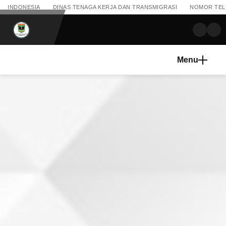
INDONESIA
DINAS TENAGA KERJA DAN TRANSMIGRASI
NOMOR TELEP
Menu