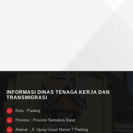
INFORMASI DINAS TENAGA KERJA DAN
TRANSMIGRASI
Kota : Padang
→
Provinsi : Provinsi Sumatera Barat
→
Alamat : Jl. Ujung Gurun Nomor 7 Padang
→