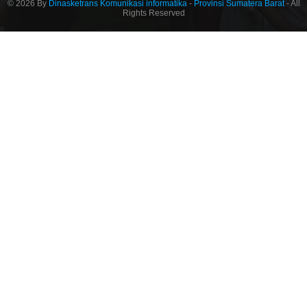
© 2026 By
Dinasketrans Komunikasi informatika
-
Provinsi Sumatera Barat
- All
Rights Reserved