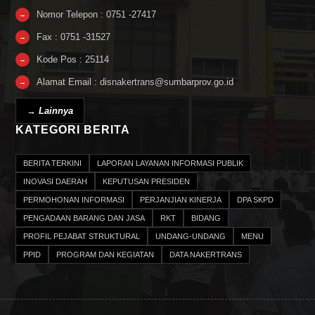
Nomor Telepon : 0751 -27417
→
Fax : 0751 -31527
→
Kode Pos : 25114
→
Alamat Email : disnakertrans@sumbarprov.go.id
→
→ Lainnya
KATEGORI BERITA
BERITA TERKINI
LAPORAN LAYANAN INFORMASI PUBLIK
INOVASI DAERAH
KEPUTUSAN PRESIDEN
PERMOHONAN INFORMASI
PERJANJIAN KINERJA
DPA SKPD
PENGADAAN BARANG DAN JASA
RKT
BIDANG
PROFIL PEJABAT STRUKTURAL
UNDANG-UNDANG
MENU
PPID
PROGRAM DAN KEGIATAN
DATA NAKERTRANS