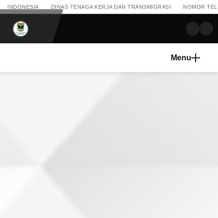
INDONESIA
DINAS TENAGA KERJA DAN TRANSMIGRASI
NOMOR TELEP
Menu