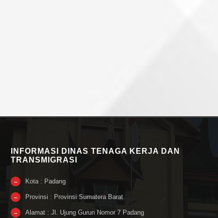
INFORMASI DINAS TENAGA KERJA DAN
TRANSMIGRASI
Kota : Padang
→
Provinsi : Provinsi Sumatera Barat
→
Alamat : Jl. Ujung Gurun Nomor 7 Padang
→