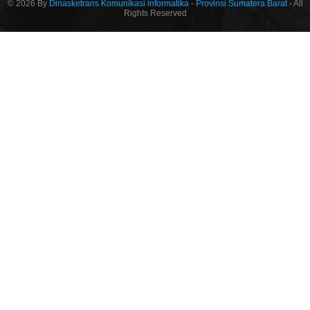
© 2026 By
Dinasketrans Komunikasi informatika
-
Provinsi Sumatera Barat
- All
Rights Reserved