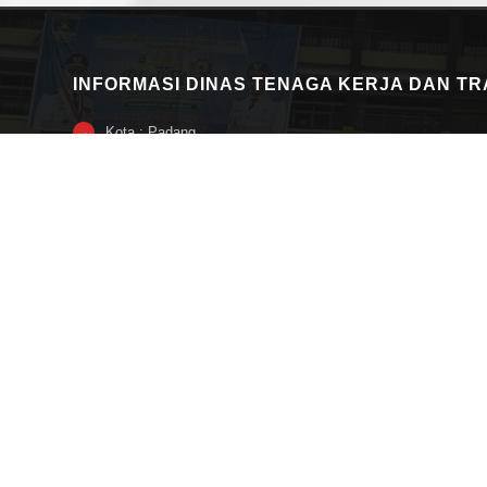
INFORMASI DINAS TENAGA KERJA DAN T
Kota : Padang
→
Provinsi : Provinsi Sumatera Barat
→
Alamat : Jl. Ujung Gurun Nomor 7 Padang
→
Nomor Telepon : 0751 -27417
→
Fax : 0751 -31527
→
Kode Pos : 25114
→
Alamat Email : disnakertrans@sumbarprov.go.id
→
→ Lainnya