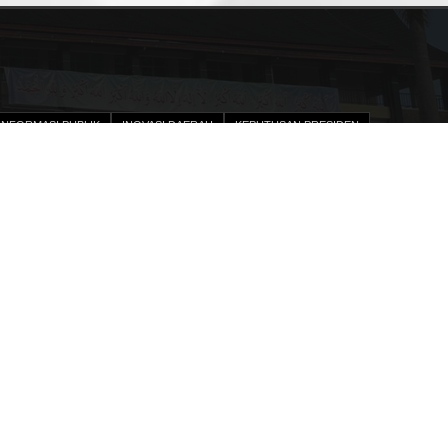
INFORMASI PUBLIK
INOVASI DAERAH
KEPUTUSAN PRESIDEN
IAN KINERJA
DPA SKPD
PENGADAAN BARANG DAN JASA
STRUKTURAL
UNDANG-UNDANG
MENU
PPID
KERTRANS