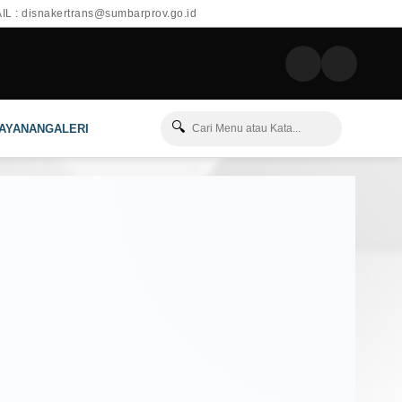
L : disnakertrans@sumbarprov.go.id
🔍
LAYANAN
GALERI