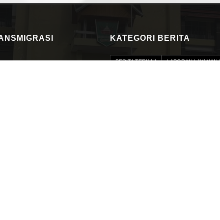
RANSMIGRASI
KATEGORI BERITA
BERITA TERKINI
LAPORAN LAYANAN 
PERMOHONAN INFORMASI
PERJANJ
RKT
BIDANG
PROFIL PEJABAT 
PROGRAM DAN KEGIATAN
DATA NA