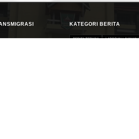
RANSMIGRASI
KATEGORI BERITA
BERITA TERKINI
LAPORAN LAYANAN 
PERMOHONAN INFORMASI
PERJANJ
RKT
BIDANG
PROFIL PEJABAT 
PROGRAM DAN KEGIATAN
DATA NA