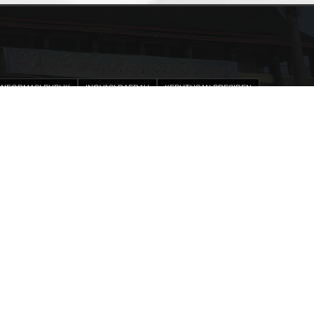
INFORMASI PUBLIK
INOVASI DAERAH
KEPUTUSAN PRESIDEN
IAN KINERJA
DPA SKPD
PENGADAAN BARANG DAN JASA
STRUKTURAL
UNDANG-UNDANG
MENU
PPID
KERTRANS