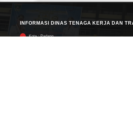
INFORMASI DINAS TENAGA KERJA DAN T
Kota : Padang
→
Provinsi : Provinsi Sumatera Barat
→
Alamat : Jl. Ujung Gurun Nomor 7 Padang
→
Nomor Telepon : 0751 -27417
→
Fax : 0751 -31527
→
Kode Pos : 25114
→
Alamat Email : disnakertrans@sumbarprov.go.id
→
→ Lainnya