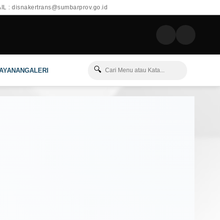
L : disnakertrans@sumbarprov.go.id
🔍
LAYANAN
GALERI