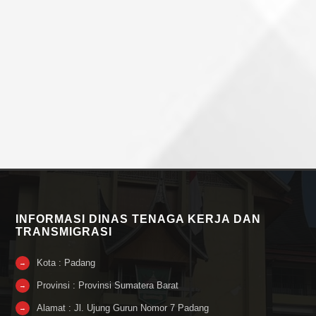
INFORMASI DINAS TENAGA KERJA DAN
TRANSMIGRASI
Kota : Padang
→
Provinsi : Provinsi Sumatera Barat
→
Alamat : Jl. Ujung Gurun Nomor 7 Padang
→