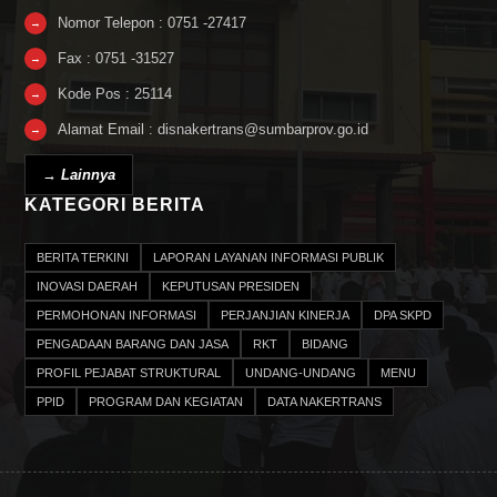
Nomor Telepon : 0751 -27417
→
Fax : 0751 -31527
→
Kode Pos : 25114
→
Alamat Email : disnakertrans@sumbarprov.go.id
→
→ Lainnya
KATEGORI BERITA
BERITA TERKINI
LAPORAN LAYANAN INFORMASI PUBLIK
INOVASI DAERAH
KEPUTUSAN PRESIDEN
PERMOHONAN INFORMASI
PERJANJIAN KINERJA
DPA SKPD
PENGADAAN BARANG DAN JASA
RKT
BIDANG
PROFIL PEJABAT STRUKTURAL
UNDANG-UNDANG
MENU
PPID
PROGRAM DAN KEGIATAN
DATA NAKERTRANS