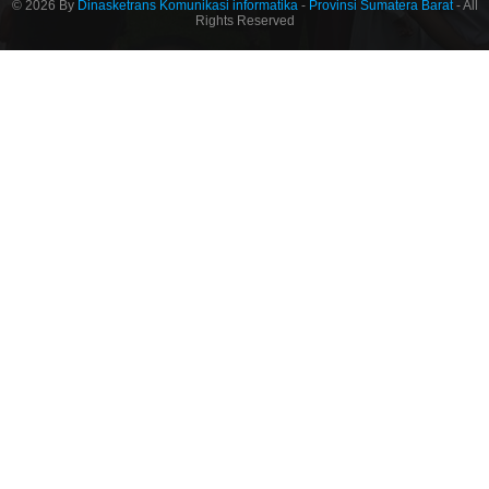
© 2026 By
Dinasketrans Komunikasi informatika
-
Provinsi Sumatera Barat
- All
Rights Reserved