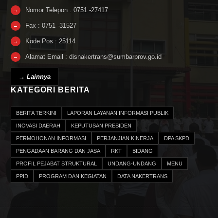
Nomor Telepon : 0751 -27417
→
Fax : 0751 -31527
→
Kode Pos : 25114
→
Alamat Email : disnakertrans@sumbarprov.go.id
→
→ Lainnya
KATEGORI BERITA
BERITA TERKINI
LAPORAN LAYANAN INFORMASI PUBLIK
INOVASI DAERAH
KEPUTUSAN PRESIDEN
PERMOHONAN INFORMASI
PERJANJIAN KINERJA
DPA SKPD
PENGADAAN BARANG DAN JASA
RKT
BIDANG
PROFIL PEJABAT STRUKTURAL
UNDANG-UNDANG
MENU
PPID
PROGRAM DAN KEGIATAN
DATA NAKERTRANS