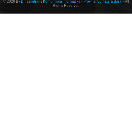
© 2026 By
Dinasketrans Komunikasi informatika
-
Provinsi Sumatera Barat
- All
Rights Reserved