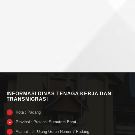
INFORMASI DINAS TENAGA KERJA DAN
TRANSMIGRASI
Kota : Padang
→
Provinsi : Provinsi Sumatera Barat
→
Alamat : Jl. Ujung Gurun Nomor 7 Padang
→