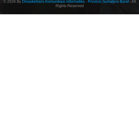
© 2026 By
Dinasketrans Komunikasi informatika
-
Provinsi Sumatera Barat
- All
Rights Reserved