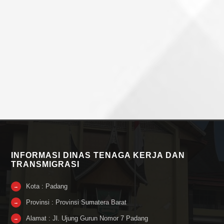
INFORMASI DINAS TENAGA KERJA DAN
TRANSMIGRASI
Kota : Padang
→
Provinsi : Provinsi Sumatera Barat
→
Alamat : Jl. Ujung Gurun Nomor 7 Padang
→