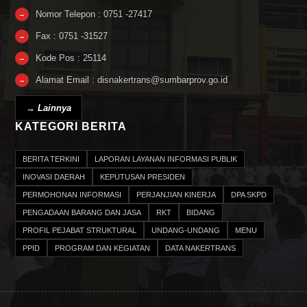
Nomor Telepon : 0751 -27417
→
Fax : 0751 -31527
→
Kode Pos : 25114
→
Alamat Email : disnakertrans@sumbarprov.go.id
→
→ Lainnya
KATEGORI BERITA
BERITA TERKINI
LAPORAN LAYANAN INFORMASI PUBLIK
INOVASI DAERAH
KEPUTUSAN PRESIDEN
PERMOHONAN INFORMASI
PERJANJIAN KINERJA
DPA SKPD
PENGADAAN BARANG DAN JASA
RKT
BIDANG
PROFIL PEJABAT STRUKTURAL
UNDANG-UNDANG
MENU
PPID
PROGRAM DAN KEGIATAN
DATA NAKERTRANS