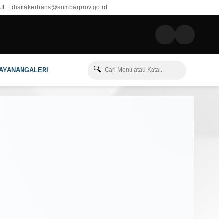
L : disnakertrans@sumbarprov.go.id
🔍
LAYANAN
GALERI