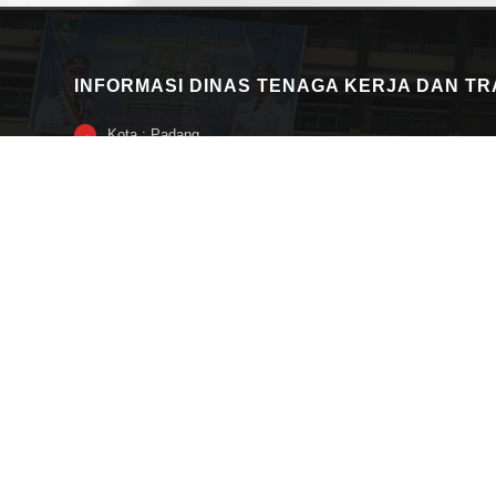
INFORMASI DINAS TENAGA KERJA DAN T
Kota : Padang
→
Provinsi : Provinsi Sumatera Barat
→
Alamat : Jl. Ujung Gurun Nomor 7 Padang
→
Nomor Telepon : 0751 -27417
→
Fax : 0751 -31527
→
Kode Pos : 25114
→
Alamat Email : disnakertrans@sumbarprov.go.id
→
→ Lainnya