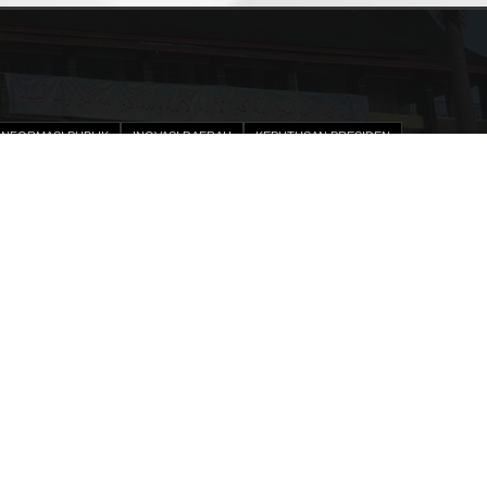
INFORMASI PUBLIK
INOVASI DAERAH
KEPUTUSAN PRESIDEN
IAN KINERJA
DPA SKPD
PENGADAAN BARANG DAN JASA
STRUKTURAL
UNDANG-UNDANG
MENU
PPID
KERTRANS