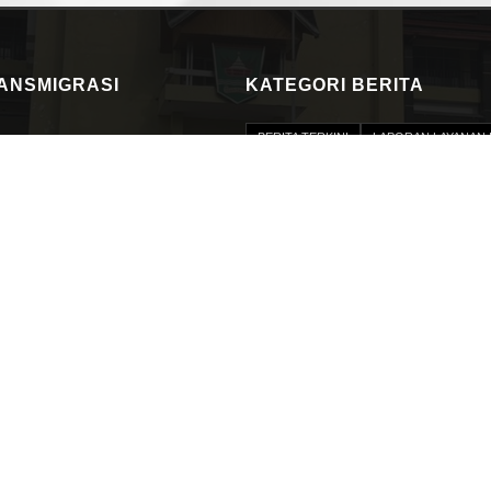
RANSMIGRASI
KATEGORI BERITA
BERITA TERKINI
LAPORAN LAYANAN 
PERMOHONAN INFORMASI
PERJANJ
RKT
BIDANG
PROFIL PEJABAT 
PROGRAM DAN KEGIATAN
DATA NA